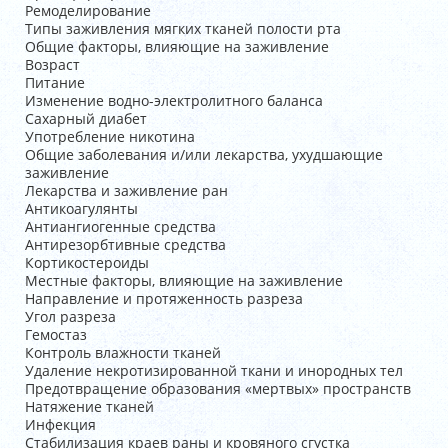
Ремоделирование
Типы заживления мягких тканей полости рта
Общие факторы, влияющие на заживление
Возраст
Питание
Изменение водно-электролитного баланса
Сахарный диабет
Употребление никотина
Общие заболевания и/или лекарства, ухудшающие
заживление
Лекарства и заживление ран
Антикоагулянты
Антиангиогенные средства
Антирезорбтивные средства
Кортикостероиды
Местные факторы, влияющие на заживление
Направление и протяженность разреза
Угол разреза
Гемостаз
Контроль влажности тканей
Удаление некротизированной ткани и инородных тел
Предотвращение образования «мертвых» пространств
Натяжение тканей
Инфекция
Стабилизация краев раны и кровяного сгустка