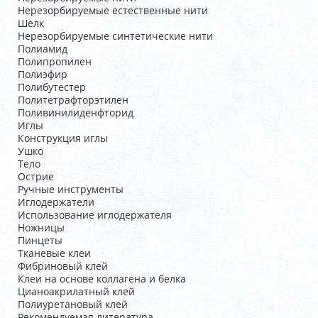
Нерезорбируемые естественные нити
Шелк
Нерезорбируемые синтетические нити
Полиамид
Полипропилен
Полиэфир
Полибутестер
Политетрафторэтилен
Поливинилиденфторид
Иглы
Конструкция иглы
Ушко
Тело
Острие
Ручные инструменты
Иглодержатели
Использование иглодержателя
Ножницы
Пинцеты
Тканевые клеи
Фибриновый клей
Клеи на основе коллагена и белка
Цианоакрилатный клей
Полиуретановый клей
Рекомендуемая литература