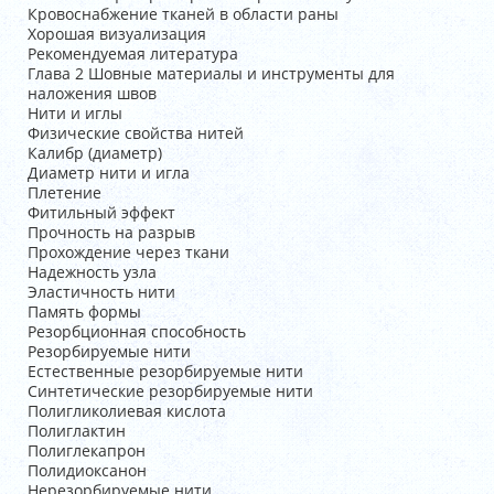
Кровоснабжение тканей в области раны
Хорошая визуализация
Рекомендуемая литература
Глава 2 Шовные материалы и инструменты для
наложения швов
Нити и иглы
Физические свойства нитей
Калибр (диаметр)
Диаметр нити и игла
Плетение
Фитильный эффект
Прочность на разрыв
Прохождение через ткани
Надежность узла
Эластичность нити
Память формы
Резорбционная способность
Резорбируемые нити
Естественные резорбируемые нити
Синтетические резорбируемые нити
Полигликолиевая кислота
Полиглактин
Полиглекапрон
Полидиоксанон
Нерезорбируемые нити