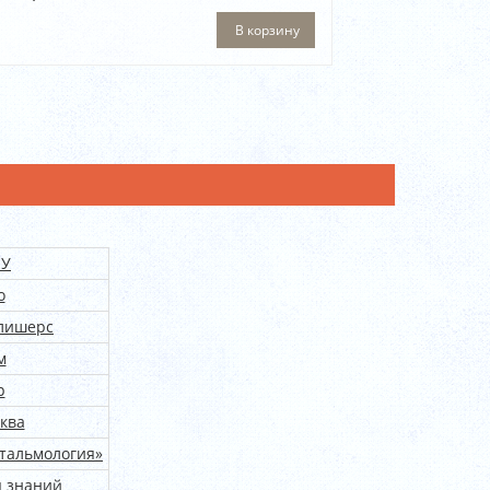
В корзину
МУ
o
лишерс
м
р
ква
тальмология»
 знаний