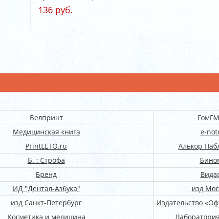
136 руб.
Белпринт
ГомГ
Медицинская книга
e-not
PrintLETO.ru
Алькор Паб
Б. : Строфа
Бино
Бренд
Вида
ИД "Дентал-Азбука"
изд Мос
изд Санкт-Петербург
Издательство «Оф
Косметика и медицина
Лаборатория