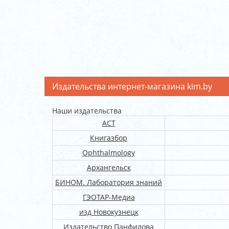
Издательства интернет-магазина kim.by
Наши издательства
АСТ
Книгазбор
Ophthalmology
Архангельск
БИНОМ. Лаборатория знаний
ГЭОТАР-Медиа
изд Новокузнецк
Издательство Панфилова