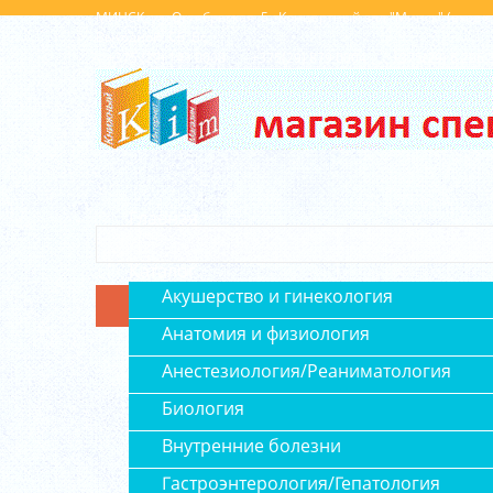
МИНСК, ул. Октябрьская, 5 , Концертный зал "Минск" (вход 
Выходной: Сб, Вс
+375 (29) 143 0008
+375(29) 879 0004
+375(29) 6 296 
Главная
Каталог
Акушерство и гинекология
Анатомия и физиология
Анестезиология/Реаниматология
Биология
Внутренние болезни
Гастроэнтерология/Гепатология