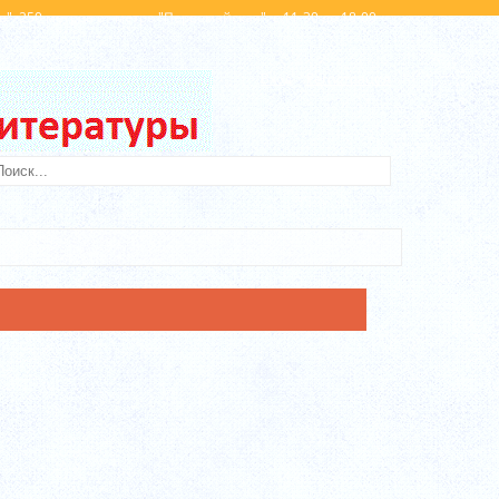
". 250 метров от метро "Первомайская". с 11-30 до 18-00
Вход
Регистрация