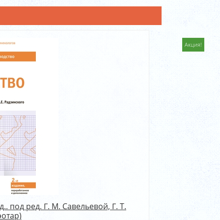
Акция!
 под ред. Г. М. Савельевой, Г. Т.
эотар)