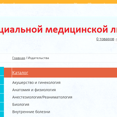
с обратной стороны от главного входа), магазин "Книги у "Поющих фонтанов
396
+375(29) 540 40 45
info@kim.by
0
товаров
Главная
/
Издательства
Каталог
Акушерство и гинекология
Анатомия и физиология
Анестезиология/Реаниматология
Биология
Внутренние болезни