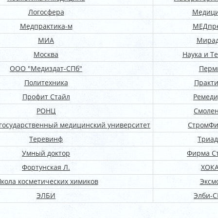
Логосфера
Медиц
Медпрактика-м
МЕДпр
МИА
Мира
Москва
Наука и Т
ООО "Медиздат-СПб"
Перм
Политехника
Практи
Профит Стайл
Ремеди
РОНЦ
Смолен
государственный медицинский университет
СтромФ
Теревинф
Триад
Умный доктор
Фирма С
Фортунская Л.
ХОК
кола косметических химиков
Эксм
ЭЛБИ
Элби-С