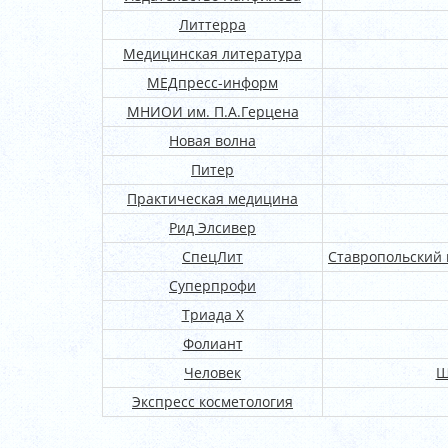
Литтерра
Медицинская литература
МЕДпресс-информ
МНИОИ им. П.А.Герцена
Новая волна
Питер
Практическая медицина
Рид Элсивер
СпецЛит
Ставропольский 
Суперпрофи
Триада Х
Фолиант
Человек
Ш
Экспресс косметология