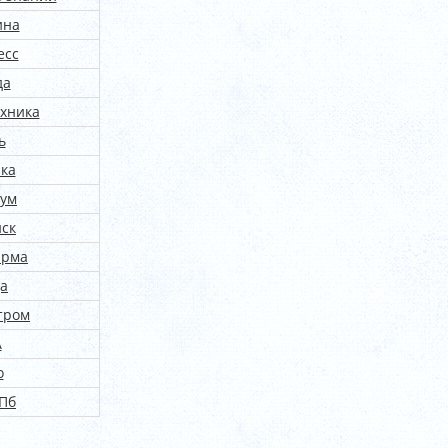
ина
есс
да
ехника
ь
ка
ум
ск
ирма
а
тром
А
о
Пб