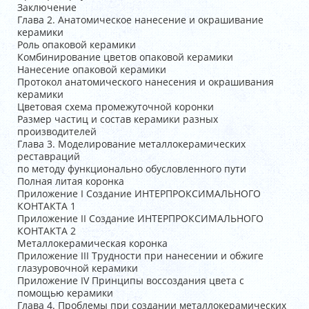
Заключение
Глава 2. Анатомическое нанесение и окрашивание
керамики
Роль опаковой керамики
Комбинирование цветов опаковой керамики
Нанесение опаковой керамики
Протокол анатомического нанесения и окрашивания
керамики
Цветовая схема промежуточной коронки
Размер частиц и состав керамики разных
производителей
Глава 3. Моделирование металлокерамических
реставраций
по методу функционально обусловленного пути
Полная литая коронка
Приложение I Создание ИНТЕРПРОКСИМАЛЬНОГО
КОНТАКТА 1
Приложение II Создание ИНТЕРПРОКСИМАЛЬНОГО
КОНТАКТА 2
Металлокерамическая коронка
Приложение III Трудности при нанесении и обжиге
глазуровочной керамики
Приложение IV Принципы воссоздания цвета с
помощью керамики
Глава 4. Проблемы при создании металлокерамических