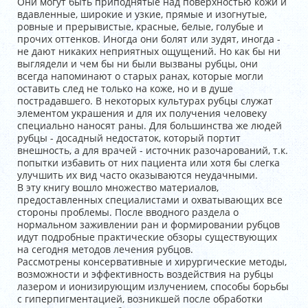
Они могут быть приподнятые над поверхностью кожи и
вдавленные, широкие и узкие, прямые и изогнутые,
ровные и прерывистые, красные, белые, голубые и
прочих оттенков. Иногда они болят или зудят, иногда -
не дают никаких неприятных ощущений. Но как бы ни
выглядели и чем бы ни были вызваны рубцы, они
всегда напоминают о старых ранах, которые могли
оставить след не только на коже, но и в душе
пострадавшего. В некоторых культурах рубцы служат
элементом украшения и для их получения человеку
специально наносят раны. Для большинства же людей
рубцы - досадный недостаток, который портит
внешность, а для врачей - источник разочарований, т.к.
попытки избавить от них пациента или хотя бы слегка
улучшить их вид часто оказываются неудачными.
В эту книгу вошло множество материалов,
предоставленных специалистами и охватывающих все
стороны проблемы. После вводного раздела о
нормальном заживлении ран и формировании рубцов
идут подробные практические обзоры существующих
на сегодня методов лечения рубцов.
Рассмотрены консервативные и хирургические методы,
возможности и эффективность воздействия на рубцы
лазером и ионизирующим излучением, способы борьбы
с гиперпигментацией, возникшей после обработки