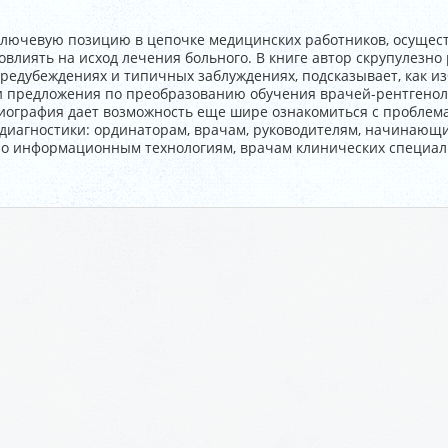
ключевую позицию в цепочке медицинских работников, осущес
овлиять на исход лечения больного. В книге автор скрупулезно
редубеждениях и типичных заблуждениях, подсказывает, как и
 предложения по преобразованию обучения врачей-рентгенол
иография дает возможность еще шире ознакомиться с проблема
диагностики: ординаторам, врачам, руководителям, начинающи
о информационным технологиям, врачам клинических специально