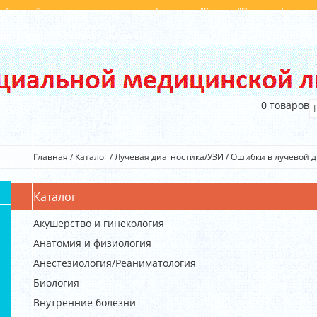
с обратной стороны от главного входа), магазин "Книги у "Поющих фонтанов
396
+375(29) 540 40 45
info@kim.by
0
товаров
Главная
/
Каталог
/
Лучевая диагностика/УЗИ
/
Ошибки в лучевой ди
Каталог
Акушерство и гинекология
Анатомия и физиология
Анестезиология/Реаниматология
Биология
Внутренние болезни