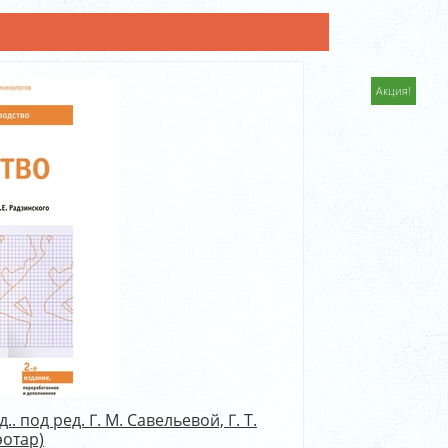
Акция!
 под ред. Г. М. Савельевой, Г. Т.
эотар)