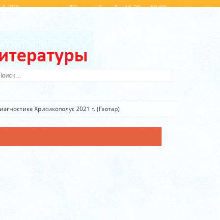
". 250 метров от метро "Первомайская". с 11-30 до 18-00
Вход
Регистрация
агностике Хрисикополус 2021 г. (Гэотар)