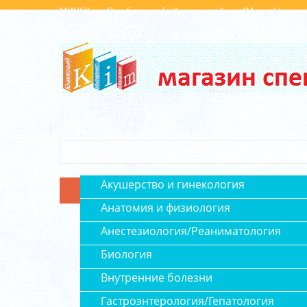
МИНСК, ул. Октябрьская, 5 , Концертный зал "Минск" (вход 
Выходной: Сб, Вс
+375 (29) 143 0008
+375(29) 879 0004
+375(29) 6 296 
Главная
Каталог
Акушерство и гинекология
Анатомия и физиология
Анестезиология/Реаниматология
Биология
Внутренние болезни
Гастроэнтерология/Гепатология