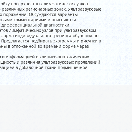
ройку поверхностных лимфатических узлов.
в различных регионарных зонах. Ультразвуковые
ых поражений. Обсуждаются варианты
товыми комментариями и поясняются
те дифференциальной диагностики
нтов лимфатических узлов при ультразвуковом
 форма индивидуального тренинга-обучения по
 Предлагается подбирать эхограммы и рисунки в
ены в отложенной во времени форме через
о и информацией о клинико-анатомических
общность и различия ультразвуковых проявлений
изацией в добавочной ткани подмышечной