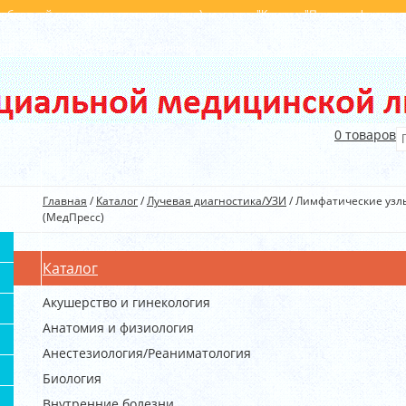
с обратной стороны от главного входа), магазин "Книги у "Поющих фонтанов
396
+375(29) 540 40 45
info@kim.by
0
товаров
Главная
/
Каталог
/
Лучевая диагностика/УЗИ
/
Лимфатические узлы 
(МедПресс)
Каталог
Акушерство и гинекология
Анатомия и физиология
Анестезиология/Реаниматология
Биология
Внутренние болезни