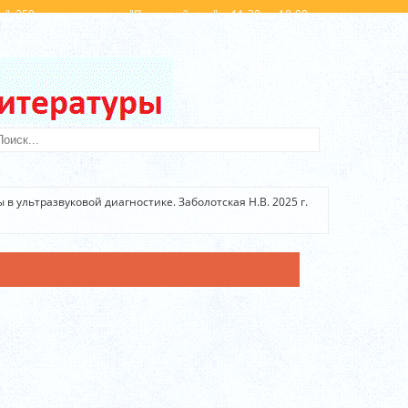
". 250 метров от метро "Первомайская". с 11-30 до 18-00
Вход
Регистрация
в ультразвуковой диагностике. Заболотская Н.В. 2025 г.