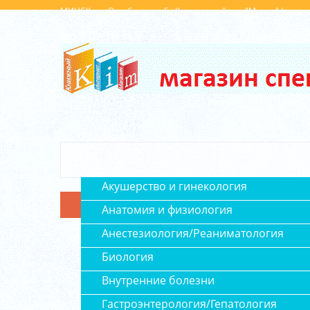
МИНСК, ул. Октябрьская, 5 , Концертный зал "Минск" (вход 
Выходной: Сб, Вс
+375 (29) 143 0008
+375(29) 879 0004
+375(29) 6 296 
Главная
Каталог
Акушерство и гинекология
Анатомия и физиология
Анестезиология/Реаниматология
Биология
Внутренние болезни
Гастроэнтерология/Гепатология