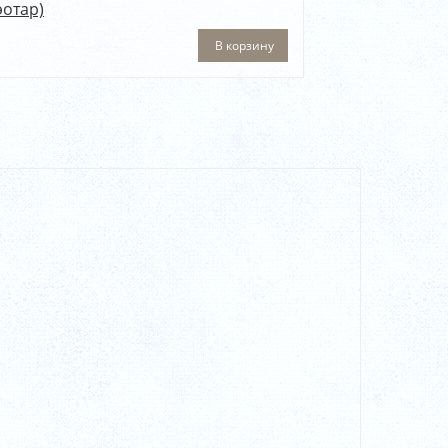
эотар)
В корзину