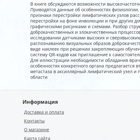
В книге обсуждаются возможности высокочастотн
Приводятся данные об особенностях физиологии,
признаки перестройки лимфатических узлов рас
перестройки на фоне инволюции и при других д
графическими рисунками и схемами. Разбор стру
доброкачественных и злокачественных процессов
исследовании датчиками высоких и сверхвысоки
распознаванию визуальных образов доброкачеств
виде наклеек при решении закрепляющих обучен
систему QR-кодов как приглашение к самостояте
Для иллюстрации необходимости обладания врач
особенностях конкретного органа предлагается 
метастаза в аксиллярный лимфатический узел и
области
Информация
Доставка и оплата
Контакты
О магазине
Карта сайта