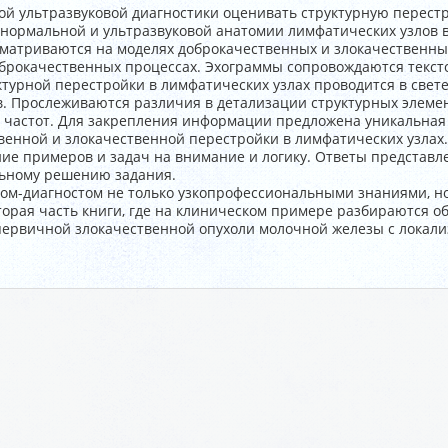
ой ультразвуковой диагностики оценивать структурную перест
 нормальной и ультразвуковой анатомии лимфатических узлов 
сматриваются на моделях доброкачественных и злокачественн
оброкачественных процессах. Эхограммы сопровождаются текс
ктурной перестройки в лимфатических узлах проводится в све
. Прослеживаются различия в детализации структурных элеме
х частот. Для закрепления информации предложена уникальная
енной и злокачественной перестройки в лимфатических узлах.
ие примеров и задач на внимание и логику. Ответы представл
льному решению задания.
ом-диагностом не только узкопрофессиональными знаниями, н
вторая часть книги, где на клиническом примере разбираются 
 первичной злокачественной опухоли молочной железы с локал