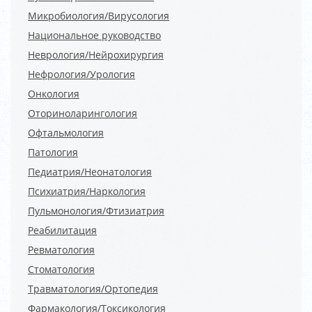
Микробиология/Вирусология
Национальное руководство
Неврология/Нейрохирургия
Нефрология/Урология
Онкология
Оториноларингология
Офтальмология
Патология
Педиатрия/Неонатология
Психиатрия/Наркология
Пульмонология/Фтизиатрия
Реабилитация
Ревматология
Стоматология
Травматология/Ортопедия
Фармакология/Токсикология