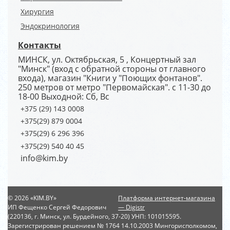
Хирургия
Эндокринология
Контакты
МИНСК, ул. Октябрьская, 5 , Концертный зал
"Минск" (вход с обратной стороны от главного
входа), магазин "Книги у "Поющих фонтанов".
250 метров от метро "Первомайская". с 11-30 до
18-00 Выходной: Сб, Вс
+375 (29) 143 0008
+375(29) 879 0004
+375(29) 6 296 396
+375(29) 540 40 45
info@kim.by
© 2026 «KIM.BY»
Платформа интернет-магазина
ИП Фещенко Сергей Федорович
— Digistr
(220136, г. Минск, ул. Бурдейного, 37-20) УНП: 101015595.
Зарегистрирован решением № 1764 14.10.2003 Мингорисполкомом,