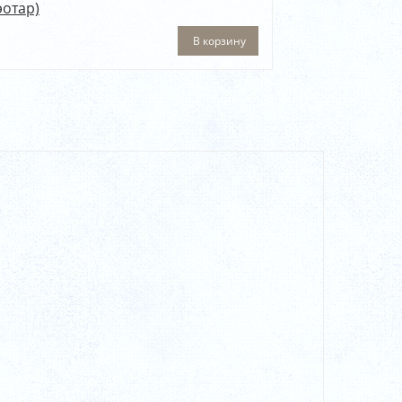
эотар)
В корзину