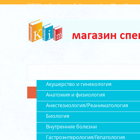
МИНСК, ул. Октябрьская, 5 , Концертный зал "Минск" (вход 
Выходной: Сб, Вс
+375 (29) 143 0008
+375(29) 879 0004
+375(29) 6 296 
Главная
Каталог
Акушерство и гинекология
Анатомия и физиология
Анестезиология/Реаниматология
Биология
Внутренние болезни
Гастроэнтерология/Гепатология