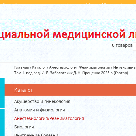
с обратной стороны от главного входа), магазин "Книги у "Поющих фонтанов
396
+375(29) 540 40 45
info@kim.by
0
товаров
Главная
/
Каталог
/
Анестезиология/Реаниматология
/
Интенсивная
Том 1. под ред. И. Б. Заболотских Д. Н. Проценко 2025 г. (Гэотар)
Каталог
Акушерство и гинекология
Анатомия и физиология
Анестезиология/Реаниматология
Биология
Внутренние болезни