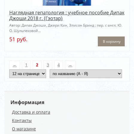
Наглядная гепатология : учебное пособие Дипак
Джоши 2018 г. (Гэотар)
Автор: Дипак Джоши, Джери Кин, Элисон Бринд ; пер. с англ. Ю.
О. Шульпековой...
51 руб.
В корзину
←
1
2
3
4
→
Информация
Доставка и оплата
Контакты
О магазине