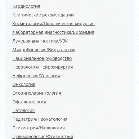
Кардиология
Клинические рекомендации
Косметология/Пластическая хирургия
Лабораторная диагностика/Биохимия
Лучевая диагностика/УЗИ
Микробиология/Вирусология
Национальное руководство
Неврология/Нейрохирургия
Нефрология/Урология
Онкология
Оториноларингология
Офтальмология
Патология
Педиатрия/Неонатология
Психиатрия/Наркология
Пульмонология/Фтизиатрия