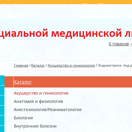
с обратной стороны от главного входа), магазин "Книги у "Поющих фонтанов
396
+375(29) 540 40 45
info@kim.by
0
товаров
Главная
/
Каталог
/
Акушерство и гинекология
/
Эндометриоз. под ре
Каталог
Акушерство и гинекология
Анатомия и физиология
Анестезиология/Реаниматология
Биология
Внутренние болезни